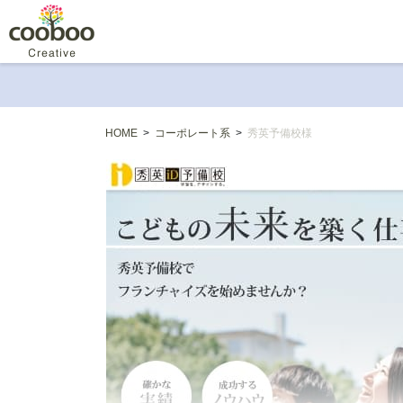
HOME
>
コーポレート系
>
秀英予備校様