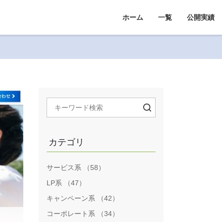
ホーム
一覧
公開実績
カテゴリ
サービス系 （58）
LP系 （47）
キャンペーン系 （42）
コーポレート系 （34）